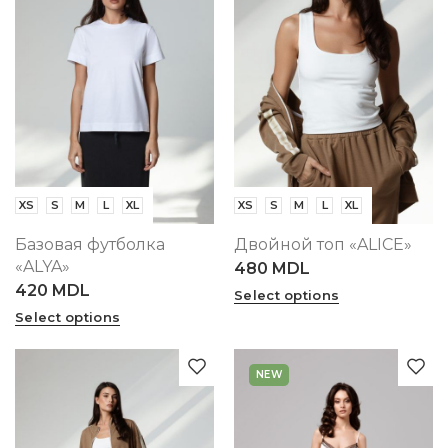
XS
S
M
L
XL
XS
S
M
L
XL
Базовая футболка
Двойной топ «ALICE»
«ALYA»
480
MDL
420
MDL
Select options
Select options
NEW