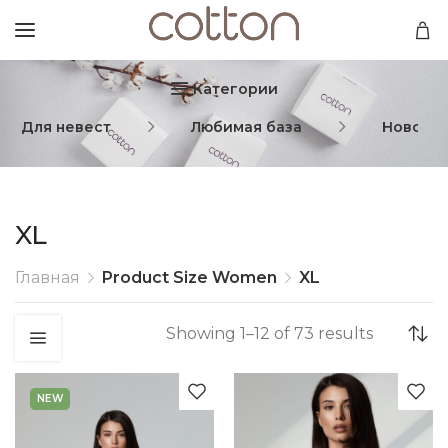
Категории
Для невест
Любимая база
Новогод
XL
Главная
Product Size Women
XL
Showing 1–12 of 73 results
NEW