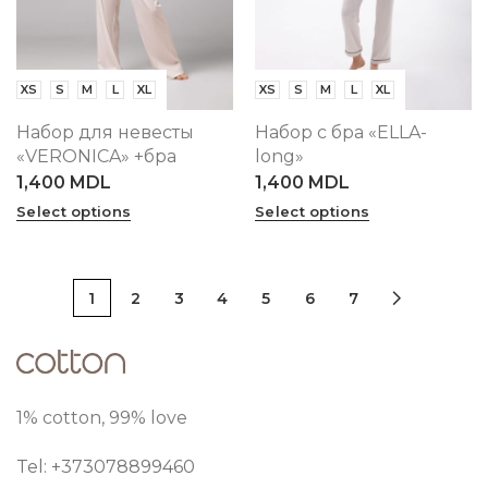
XS
S
M
L
XL
XS
S
M
L
XL
Набор для невесты
Набор с бра «ELLA-
«VERONICA» +бра
long»
1,400
MDL
1,400
MDL
Select options
Select options
1
2
3
4
5
6
7
1% cotton, 99% love
Tel: +373
078899460