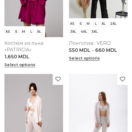
XS
S
M
L
XL
2XL
XS
S
M
L
XL
3XL
4XL
5XL
Костюм из льна
Лонгслив : VERO
«PATRICIA»
550
MDL
–
660
MDL
1,650
MDL
Select options
Select options