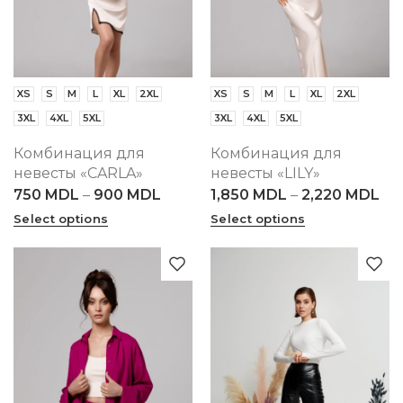
XS
S
M
L
XL
2XL
XS
S
M
L
XL
2XL
3XL
4XL
5XL
3XL
4XL
5XL
Комбинация для
Комбинация для
невесты «CARLA»
невесты «LILY»
750
MDL
–
900
MDL
1,850
MDL
–
2,220
MDL
Select options
Select options