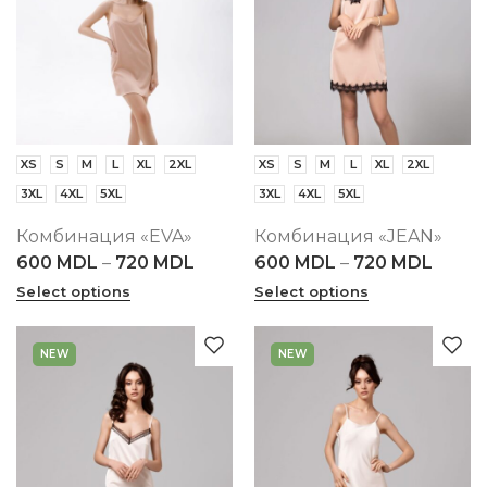
XS
S
M
L
XL
2XL
XS
S
M
L
XL
2XL
3XL
4XL
5XL
3XL
4XL
5XL
Комбинация «EVA»
Комбинация «JEAN»
600
MDL
–
720
MDL
600
MDL
–
720
MDL
Select options
Select options
NEW
NEW