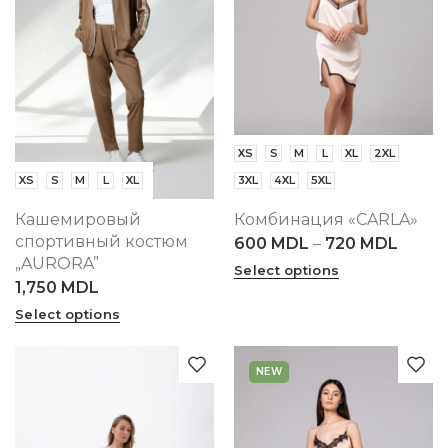
XS
S
M
L
XL
2XL
XS
S
M
L
XL
3XL
4XL
5XL
Кашемировый
Комбинация «CARLA»
спортивный костюм
600
MDL
–
720
MDL
„AURORA”
Select options
1,750
MDL
Select options
NEW