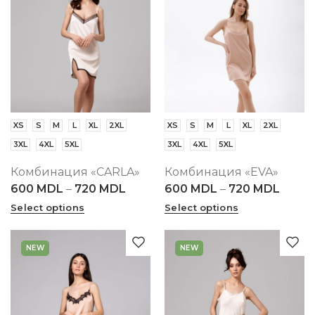
XS
S
M
L
XL
2XL
XS
S
M
L
XL
2XL
3XL
4XL
5XL
3XL
4XL
5XL
Комбинация «CARLA»
Комбинация «EVA»
600
MDL
–
720
MDL
600
MDL
–
720
MDL
Select options
Select options
NEW
NEW