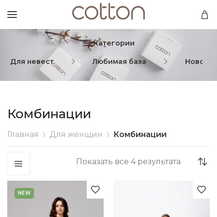
Категории
Для невест
Любимая база
Новогод
Комбинации
Главная
Для женщин
Комбинации
Показать все 4 результата
NEW