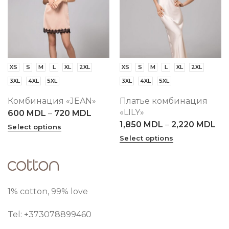
XS
S
M
L
XL
2XL
XS
S
M
L
XL
2XL
3XL
4XL
5XL
3XL
4XL
5XL
Комбинация «JEAN»
Платье комбинация
«LILY»
600
MDL
–
720
MDL
1,850
MDL
–
2,220
MDL
Select options
Select options
1% cotton, 99% love
Tel: +373
078899460