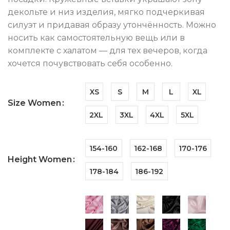
декольте и низ изделия, мягко подчеркивая
силуэт и придавая образу утончённость. Можно
носить как самостоятельную вещь или в
комплекте с халатом — для тех вечеров, когда
хочется почувствовать себя особенно.
XS
S
M
L
XL
Size Women
2XL
3XL
4XL
5XL
154-160
162-168
170-176
Height Women
178-184
186-192