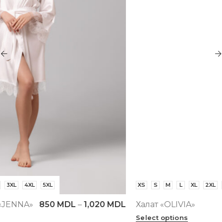
XS
S
M
L
XL
2XL
3XL
4XL
5XL
Халат «OLIVIA»
2,200
MDL
–
2,640
MDL
Select options