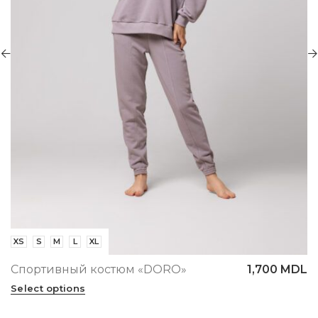
XS
S
M
L
XL
1,700
MDL
Спортивный костюм «STELA»
Select options