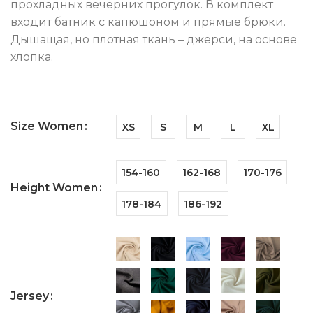
прохладных вечерних прогулок. В комплект
входит батник с капюшоном и прямые брюки.
Дышащая, но плотная ткань – джерси, на основе
хлопка.
Size Women
XS
S
M
L
XL
154-160
162-168
170-176
Height Women
178-184
186-192
Jersey