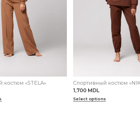
 костюм «STELA»
Спортивный костюм «NI
XL
XS
S
M
L
XL
1,700
MDL
s
Select options