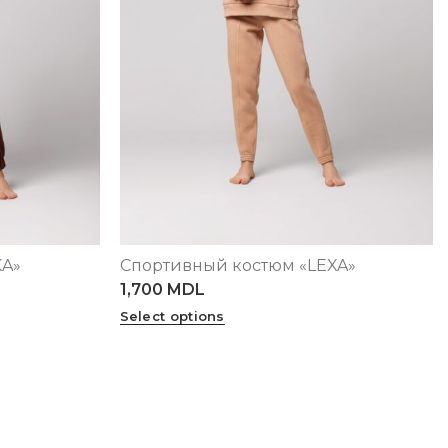
KA»
Спортивный костюм «LEXA»
XS
S
M
L
XL
1,700
MDL
Select options