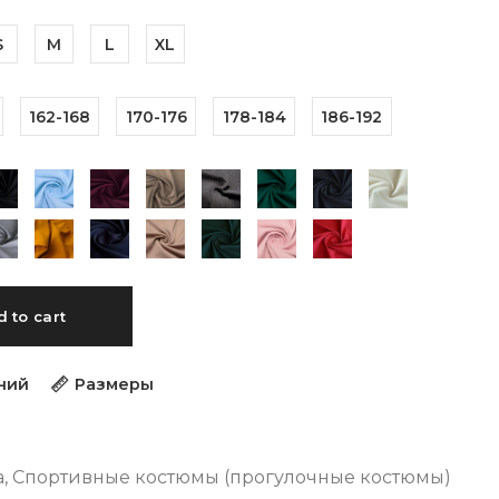
S
M
L
XL
162-168
170-176
178-184
186-192
 to cart
ний
Размеры
а
,
Спортивные костюмы (прогулочные костюмы)