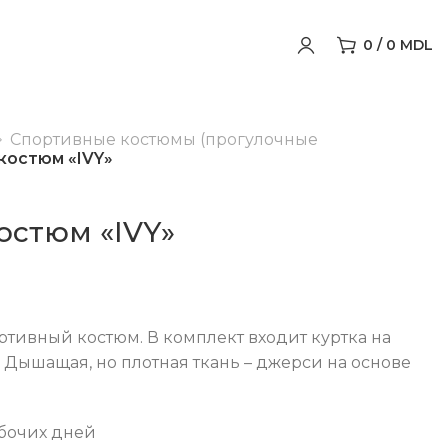
0
/
0
MDL
Спортивные костюмы (прогулочные
костюм «IVY»
остюм «IVY»
тивный костюм. В комплект входит куртка на
Дышащая, но плотная ткань – джерси на основе
абочих дней