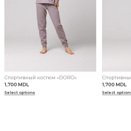
Спортивный костюм «DORO»
Спортивный
XS
S
M
L
XL
XS
S
M
L
1,700
MDL
1,700
MDL
Select options
Select option