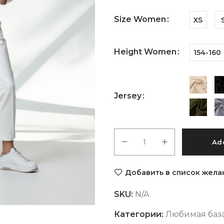
Size Women
XS
Height Women
154-160
Jersey
Add
Добавить в список жела
SKU:
N/A
Категории:
Любимая баз