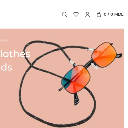
0
/
0
MDL
HES
Clothes
ids