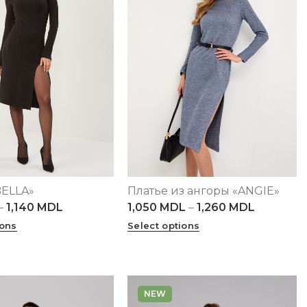
BELLA»
Платье из ангоры «ANGIE»
L
XL
2XL
3XL
XS
S
M
L
XL
2XL
3XL
–
1,140
MDL
1,050
MDL
–
1,260
MDL
4XL
5XL
ions
Select options
NEW