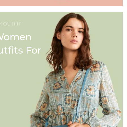
H OUTFIT
 Women
tfits For