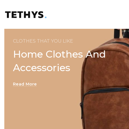
CLOTHES THAT YOU LIKE
Home Clothes And
Accessories
Read More