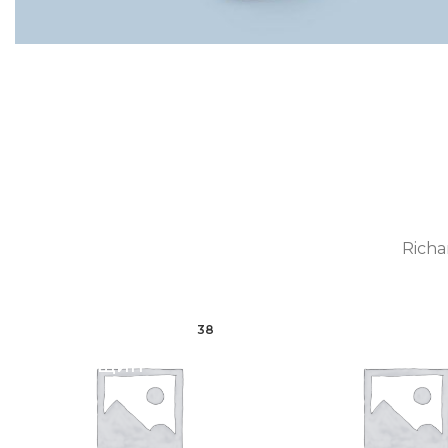
Richa
38
Для
Для мужчи
женщин
Пижамы
Комбинации
Халаты
Пижамы