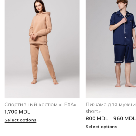
Пижама для мужчи
Спортивный костюм «LEXA»
S
M
L
XL
2XL
3XL
XS
S
M
L
XL
short»
1,700
MDL
800
MDL
–
960
MDL
Select options
Select options