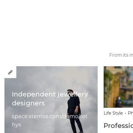
From its m
Independent jewellery
designers
Life Style
Ph
space.xtemos.com/demo/tet
hys
Professio