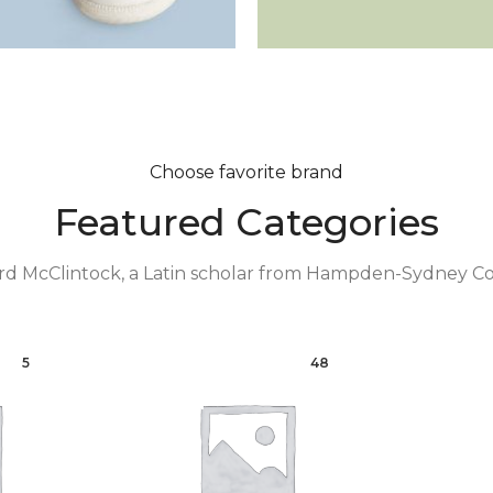
Choose favorite brand
Featured Categories
rd McClintock, a Latin scholar from Hampden-Sydney Co
5
48
н
Любимая
Па
база
обр
Брюки
Лонгсливы/