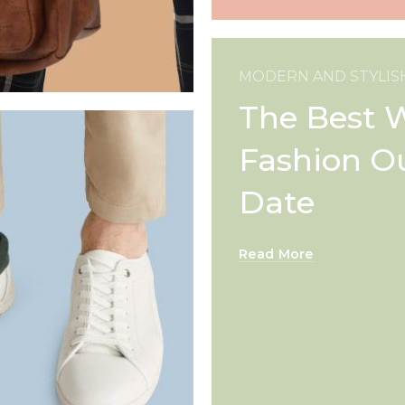
MODERN AND STYLIS
The Best
Fashion Ou
Date
Read More