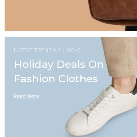
LATEST TRENDING LOOKS
Holiday Deals On
Fashion Clothes
Read More