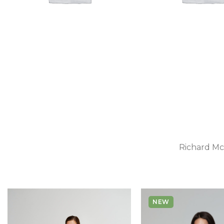
Халаты
Richard McC
NEW