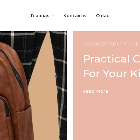
Главная
Контакты
О нас
СOMFORTABLE CLOT
Practical 
For Your K
Read More