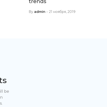
trends
By
admin
21 ноября, 2019
ts
ll be
en
s.