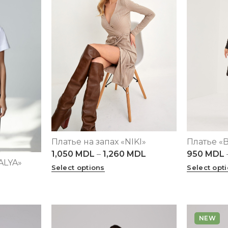
Платье на запах «NIKI»
Платье «
XS
S
M
L
XL
2XL
3XL
XS
S
M
1,050
MDL
–
1,260
MDL
950
MDL
4XL
5XL
4XL
5XL
ALYA»
Select options
Select opt
NEW