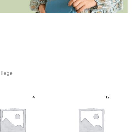
llege.
4
12
рные
Для невест
азы
Комбинации
Пижамы