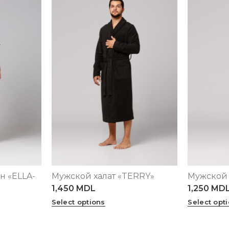
н «ELLA-
Мужской халат «TERRY»
Мужской 
4XL
S
M
L
XL
S
M
L
1,450
MDL
1,250
MD
Select options
Select opt