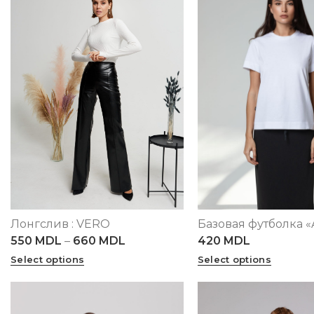
Лонгслив : VERO
Базовая футболка «
XS
S
M
L
XL
XS
S
M
L
XL
2XL
3XL
550
MDL
–
660
MDL
420
MDL
4XL
5XL
Select options
Select options