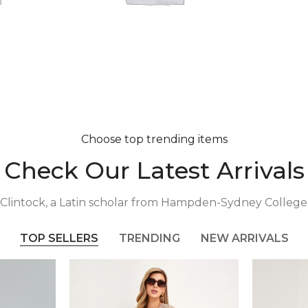
Водолазки
Платья
Спортивные
костюмы
(прогулочные
костюмы)
Топы/Рубашки
Choose top trending items
Футболки
Check Our Latest Arrivals
Юбки
lintock, a Latin scholar from Hampden-Sydney College, 
TOP SELLERS
TRENDING
NEW ARRIVALS