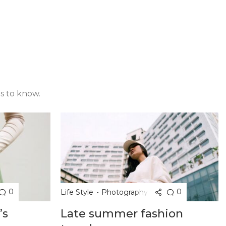
is to know.
0
0
Life Style
Photography
’s
Late summer fashion