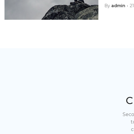
By
admin
2
C
Seco
t
c