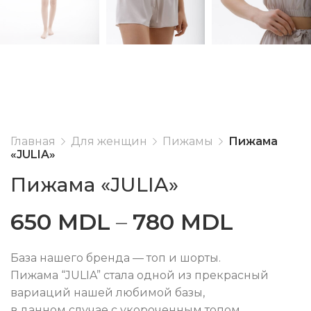
Главная
Для женщин
Пижамы
Пижама
«JULIA»
Пижама «JULIA»
650
MDL
–
780
MDL
База нашего бренда — топ и шорты.
Пижама “JULIA” стала одной из прекрасный
вариаций нашей любимой базы,
в данном случае с укороченным топом.