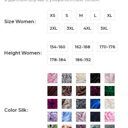
XS
S
M
L
XL
Size Women
2XL
3XL
4XL
5XL
154-160
162-168
170-176
Height Women
178-184
186-192
Color Silk