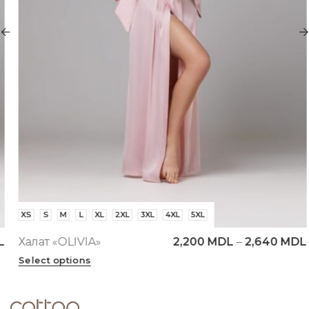
XS
S
M
L
XL
2XL
3XL
4XL
5XL
Халат «OLIVIA»
2,200
MDL
–
2,640
MDL
Select options