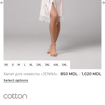
M
L
XL
2XL
3XL
4XL
5XL
XS
S
т для невесты «JENNA»
850
MDL
–
1,020
MDL
Халат 
t options
Select 