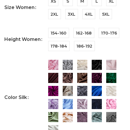
XS
S
M
L
XL
Size Women
2XL
3XL
4XL
5XL
154-160
162-168
170-176
Height Women
178-184
186-192
Color Silk