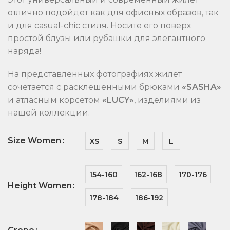
отлично подойдет как для офисных образов, так
и для casual-chic стиля. Носите его поверх
простой блузы или рубашки для элегантного
наряда!
На представленных фотографиях жилет
сочетается с расклешенными брюками
«SASHA»
и атласным корсетом
«LUCY»
, изделиями из
нашей коллекции.
Size Women
XS
S
M
L
154-160
162-168
170-176
Height Women
178-184
186-192