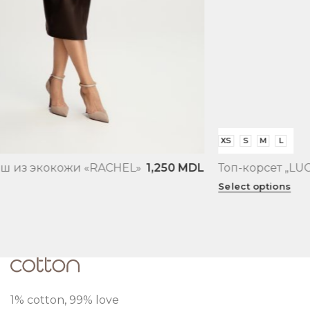
XS
S
M
L
Топ-корсет „LUCY”
1,200
MDL
Select options
1% cotton, 99% love