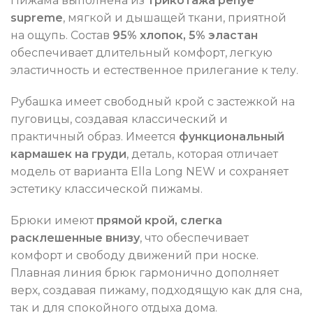
Пижама выполнена из
трикотажа penye
supreme
, мягкой и дышащей ткани, приятной
на ощупь. Состав
95% хлопок, 5% эластан
обеспечивает длительный комфорт, легкую
эластичность и естественное прилегание к телу.
Рубашка имеет свободный крой с застежкой на
пуговицы, создавая классический и
практичный образ. Имеется
функциональный
кармашек на груди
, деталь, которая отличает
модель от варианта Ella Long NEW и сохраняет
эстетику классической пижамы.
Брюки имеют
прямой крой, слегка
расклешенные внизу
, что обеспечивает
комфорт и свободу движений при носке.
Плавная линия брюк гармонично дополняет
верх, создавая пижаму, подходящую как для сна,
так и для спокойного отдыха дома.