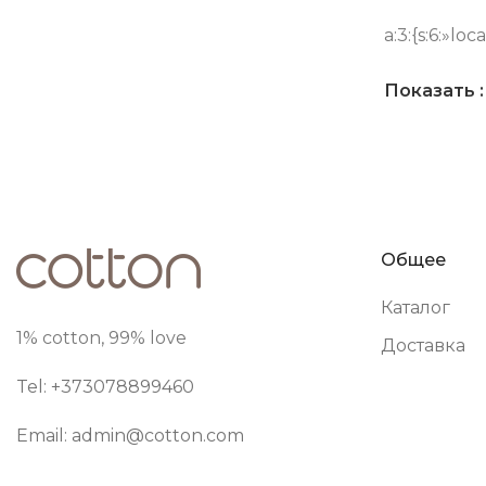
a:3:{s:6:»loc
Показать
Общее
Каталог
1% cotton, 99% love
Доставка
Tel: +373
078899460
Email:
admin@cotton.com