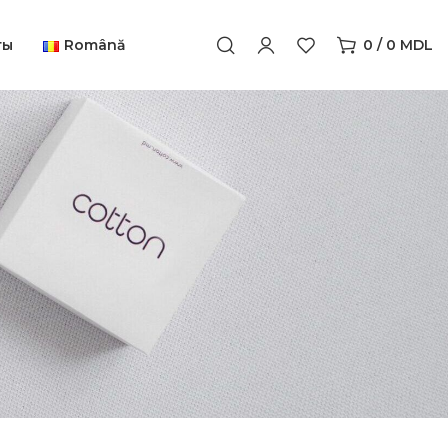
ты
Română
0
/
0
MDL