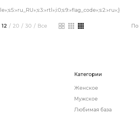
ale»;s:5:»ru_RU»;s:3:»rtl»;i:0;s:9:»flag_code»;s:2:»ru»;}
12
20
30
Все
По
Категории
Женское
Мужское
Любимая база