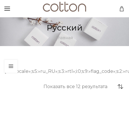
Русский
Главная
a:3:
{s:6:»locale»;s:5:»ru_RU»;s:3:»rtl»;i:0;s:9:»flag_code»;s:2:»r
Показать все 12 результата