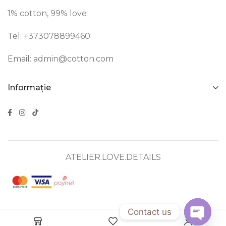
1% cotton, 99% love
Tel: +373
078899460
Email:
admin@cotton.com
Informație
ATELIER.LOVE.DETAILS
Contact us