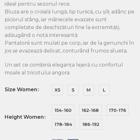
ideal pentru sezonul rece.
Bluza are o croială lungă, tip tunică, cu șliț adânc pe
piciorul stâng, iar mânecele evazate sunt
completate de deschizături fine la extremități,
adăugând o notă interesantă.
Pantalonii sunt mulati pe corp, iar de la genunchi în
jos se evazează delicat, conturând frumos silueta.
Un set ce combină eleganța lejeră cu confortul
moale al tricotului angora.
Size Women
XS
S
M
L
154-160
162-168
170-176
Height Women
178-184
186-192