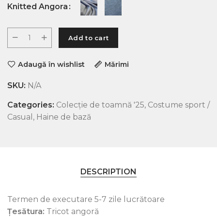
Knitted Angora
Add to cart
Adaugă în wishlist
Mărimi
SKU:
N/A
Categories:
Colecție de toamnă '25
,
Costume sport /
Casual
,
Haine de bază
DESCRIPTION
Termen de executare 5-7 zile lucrătoare
Țesătura:
Tricot angoră