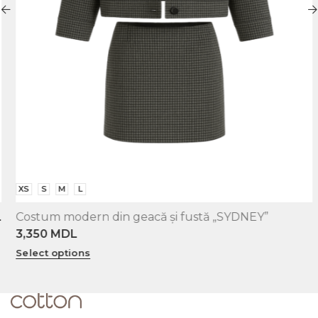
XS
S
M
L
Costum modern din geacă și fustă „SYDNEY”
3,350
MDL
Select options