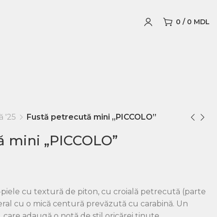
0
/
0
MDL
 '25
Fustă petrecută mini „PICCOLO”
ă mini „PICCOLO”
-piele cu textură de piton, cu croială petrecută (parte
teral cu o mică centură prevăzută cu carabină. Un
care adaugă o notă de stil oricărei ținute.