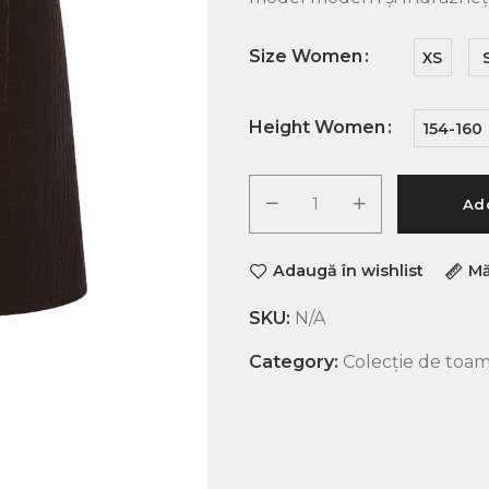
Size Women
XS
Height Women
154-160
Add
Adaugă în wishlist
Mă
SKU:
N/A
Category:
Colecție de toam