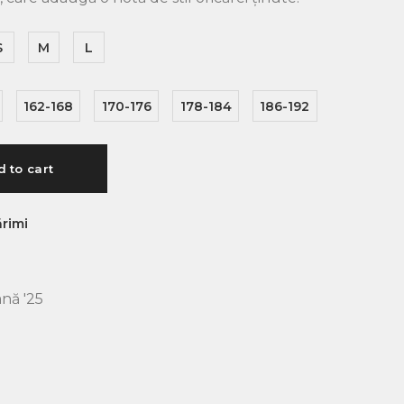
S
M
L
162-168
170-176
178-184
186-192
 to cart
rimi
nă '25