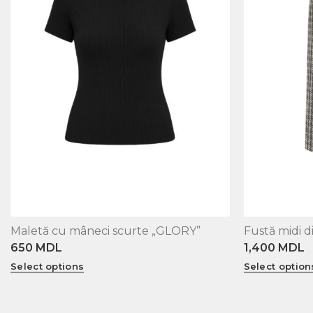
Maletă cu mâneci scurte „GLORY”
Fustă midi 
XS
S
M
L
XS
S
M
L
650
MDL
1,400
MDL
Select options
Select option