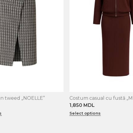
din tweed „NOELLE”
Costum casual cu fustă 
XS
S
M
L
1,850
MDL
s
Select options