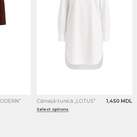
„MODERN”
Cămașă-tunică „LOTUS”
1,450
MDL
M/L
XS/S
Select options