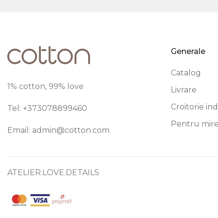
Generale
Catalog
1% cotton, 99% love
Livrare
Croitorie in
Tel: +373
078899460
Pentru mir
Email:
admin@cotton.com
ATELIER.LOVE.DETAILS