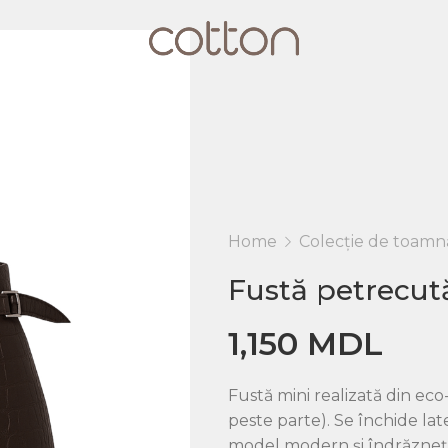
Home
Colecție de toamnă
Fustă petrecut
1,150
MDL
Fustă mini realizată din eco
peste parte). Se închide la
model modern și îndrăzneț, 