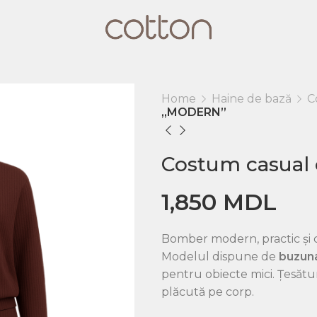
Home
Haine de bază
C
„MODERN”
Costum casual
1,850
MDL
Bomber modern, practic și c
Modelul dispune de
buzuna
pentru obiecte mici. Țesătura
plăcută pe corp.