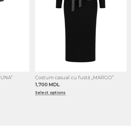
BRUNA”
Costum casual cu fustă „MARGO”
XS
S
M
L
1,700
MDL
Select options