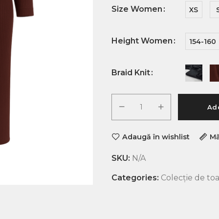
Size Women
XS
Height Women
154-160
Braid Knit
Add
Adaugă în wishlist
Mă
SKU:
N/A
Categories:
Colecție de to