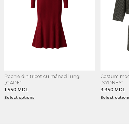
Rochie din tricot cu mâneci lungi
Costum mode
XS
S
M
L
XS
S
M
L
„GADE”
„SYDNEY”
1,550
MDL
3,350
MDL
Select options
Select option