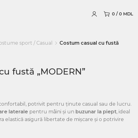
0
/
0
MDL
ostume sport / Casual
Costum casual cu fustă
 cu fustă „MODERN”
onfortabil, potrivit pentru ținute casual sau de lucru.
re laterale
pentru mâini și un
buzunar la piept
, ideal
 elastică asigură libertate de mișcare și o potrivire