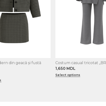
rn din geacă și fustă
Costum casual tricotat „
XS
S
M
L
1,650
MDL
Select options
s