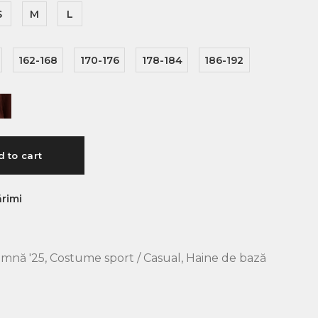
S
M
L
162-168
170-176
178-184
186-192
 to cart
rimi
amnă '25
,
Costume sport / Casual
,
Haine de bază