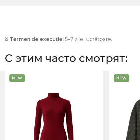
⏳
Termen de execuție:
5–7 zile lucrătoare.
С этим часто смотрят:
NEW
NEW