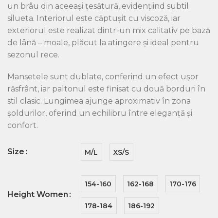
un brâu din aceeași țesătură, evidențiind subtil
silueta. Interiorul este căptușit cu viscoză, iar
exteriorul este realizat dintr-un mix calitativ pe bază
de lână – moale, plăcut la atingere și ideal pentru
sezonul rece.
Mansetele sunt dublate, conferind un efect ușor
răsfrânt, iar paltonul este finisat cu două borduri în
stil clasic. Lungimea ajunge aproximativ în zona
șoldurilor, oferind un echilibru între eleganță și
confort.
Size
M/L
XS/S
154-160
162-168
170-176
Height Women
178-184
186-192