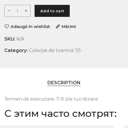
Add to cart
Adaugă în wishlist
Mărimi
SKU:
N/A
Category:
Colecție de toamnă '25
DESCRIPTION
Termen de executare:
7–9 zile lucrătoare
С этим часто смотрят: