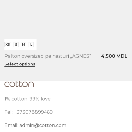
XS
S
M
L
Palton oversized pe nasturi „AGNES”
4,500
MDL
Select options
1% cotton, 99% love
Tel: +373
078899460
Email:
admin@cotton.com