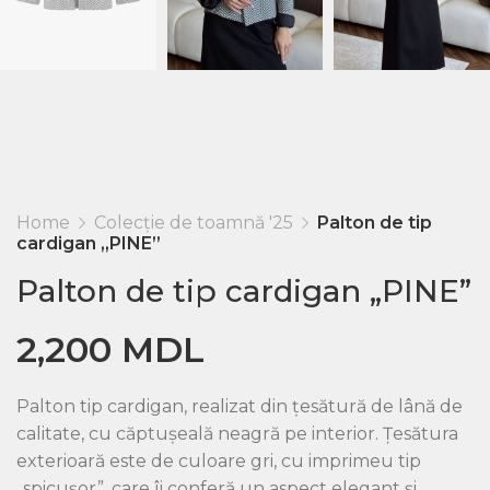
Home
Colecție de toamnă '25
Palton de tip
cardigan „PINE”
Palton de tip cardigan „PINE”
2,200
MDL
Palton tip cardigan, realizat din țesătură de lână de
calitate, cu căptușeală neagră pe interior. Țesătura
exterioară este de culoare gri, cu imprimeu tip
„spicușor”, care îi conferă un aspect elegant și