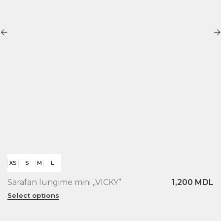
XS
S
M
L
Sarafan lungime mini „VICKY”
1,200
MDL
Select options