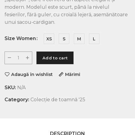
modern. Modelul este scurt, până la nivelul
fesierilor, fără guler, cu croială lejeră, asemănătoare
unui sacou-cardigan.
Size Women
XS
S
M
L
Add to cart
Adaugă în wishlist
Mărimi
SKU:
N/A
Category:
Colecție de toamnă '25
DESCRIPTION