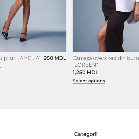
u pliuri „AMELIA”
950
MDL
Cămașă oversized din bu
XS
S
M
L
”LOREEN”
s
1,250
MDL
Select options
Categorii