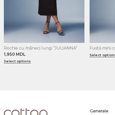
Rochie cu mâneci lungi ”JULIANNA”
Fustă mini c
XS
S
M
L
XS
S
M
L
1,950
MDL
Select option
Select options
Generale