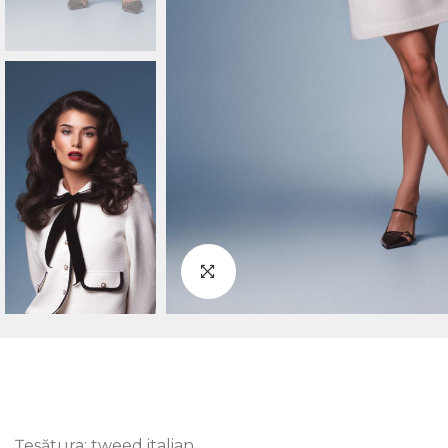
Țesătura: tweed italian