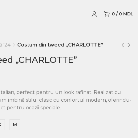
0
/
0
MDL
ă '24
Costum din tweed „CHARLOTTE”
eed „CHARLOTTE”
alian, perfect pentru un look rafinat. Realizat cu
stum îmbină stilul clasic cu confortul modern, oferindu-
ect pentru ocazii speciale.
S
M