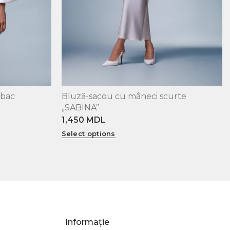
mbac
Bluză-sacou cu mâneci scurte
XS
S
M
L
„SABINA”
1,450
MDL
Select options
Informație