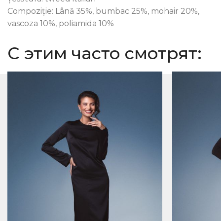
Compoziție: Lână 35%, bumbac 25%, mohair 20%,
vascoza 10%, poliamida 10%
С этим часто смотрят: