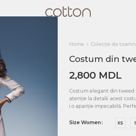
Home
Colecție de toamn
Costum din tw
2,800
MDL
Costum elegant din tweed it
atenție la detalii. acest co
i o apariție impecabilă. Perf
Size Women
XS