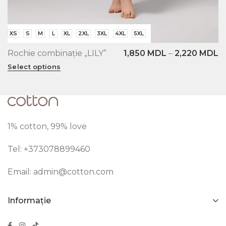
XS
S
M
L
2,220
MDL
Pantaloni lungi evazați „SASHA”
1
Select options
1% cotton, 99% love
Tel: +373
078899460
Email:
admin@cotton.com
Informație