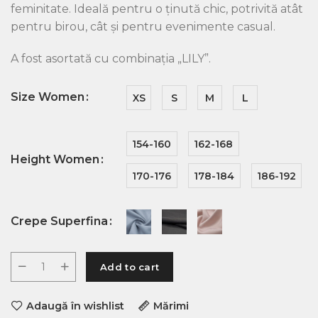
feminitate. Ideală pentru o ținută chic, potrivită atât
pentru birou, cât și pentru evenimente casual.
A fost asortată cu combinația „LILY”.
Size Women
XS
S
M
L
154-160
162-168
Height Women
170-176
178-184
186-192
Crepe Superfina
Add to cart
Adaugă în wishlist
Mărimi