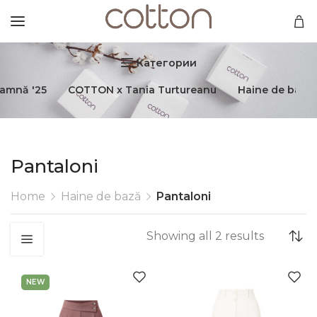
Категории
oamnă '25
COTTON x Tania Turtureanu
Haine de bază
Pantaloni
Home
Haine de bază
Pantaloni
Showing all 2 results
NEW