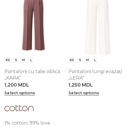
XS
S
M
L
XS
S
M
L
Pantaloni cu talie oblică
Pantaloni lungi evazați
„KARA”
„LERA”
1,200
MDL
1,250
MDL
Select options
Select options
1% cotton, 99% love