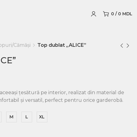
0
/
0
MDL
opuri/Cămăși
Top dublat „ALICE”
ICE”
ceeași țesătură pe interior, realizat din material de
nfortabil și versatil, perfect pentru orice garderobă.
M
L
XL