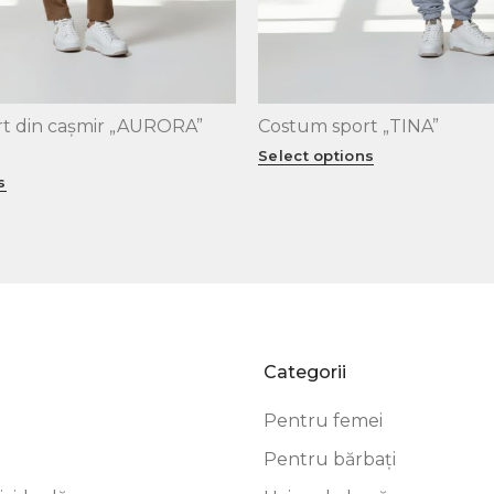
t din cașmir „AURORA”
Costum sport „TINA”
XL
XS
S
M
L
XL
Select options
s
Categorii
Pentru femei
Pentru bărbați