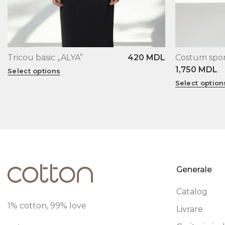
Tricou basic „ALYA”
420
MDL
Costum spor
XS
S
M
L
XL
XS
S
M
L
1,750
MDL
Select options
Select option
Generale
Catalog
1% cotton, 99% love
Livrare