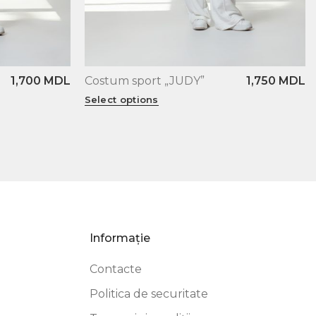
1,700
MDL
Costum sport „JUDY”
1,750
MDL
XS
S
M
L
XL
Select options
Informație
Contacte
Politica de securitate