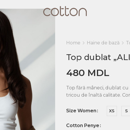
Home
Haine de bază
T
Top dublat „AL
480
MDL
Top fără mâneci, dublat cu a
tricou de înaltă calitate. Co
Size Women
XS
S
Cotton Penye