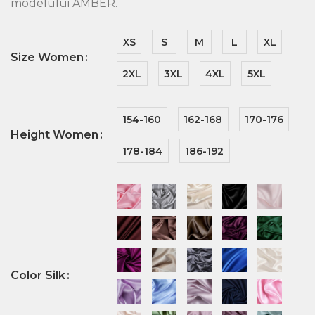
modelului AMBER.
XS
S
M
L
XL
Size Women
2XL
3XL
4XL
5XL
154-160
162-168
170-176
Height Women
178-184
186-192
Color Silk