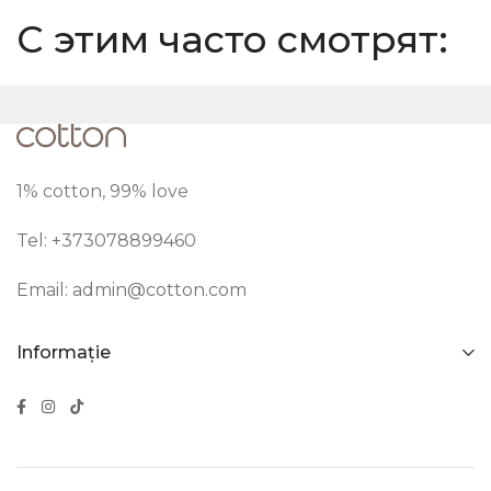
С этим часто смотрят:
1% cotton, 99% love
Tel: +373
078899460
Email:
admin@cotton.com
Informație