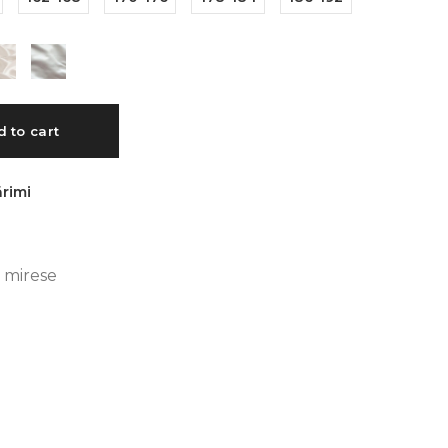
 to cart
rimi
 mirese