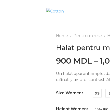
Home
Pentru mirese
H
Halat pentru m
900
MDL
–
1,
Un halat aparent simplu, da
rafinat și tiv-ului contrast.
Size Women
XS
Height Women
154-160