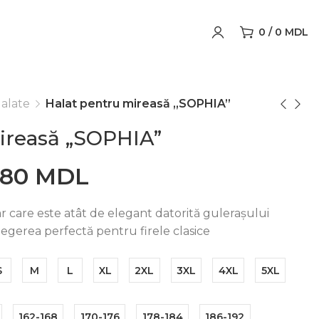
0
/
0
MDL
alate
Halat pentru mireasă „SOPHIA”
ireasă „SOPHIA”
080
MDL
r care este atât de elegant datorită gulerașului
 Alegerea perfectă pentru firele clasice
S
M
L
XL
2XL
3XL
4XL
5XL
162-168
170-176
178-184
186-192