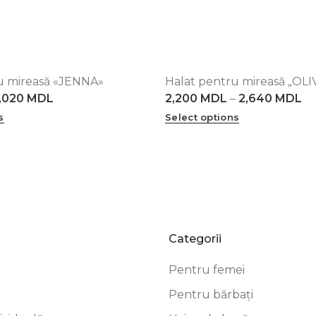
u mireasă «JENNA»
Halat pentru mireasă „OLI
XL
2XL
3XL
4XL
5XL
XS
S
M
L
XL
2XL
3XL
,020
MDL
2,200
MDL
–
2,640
MDL
s
Select options
Categorii
Pentru femei
Pentru bărbați