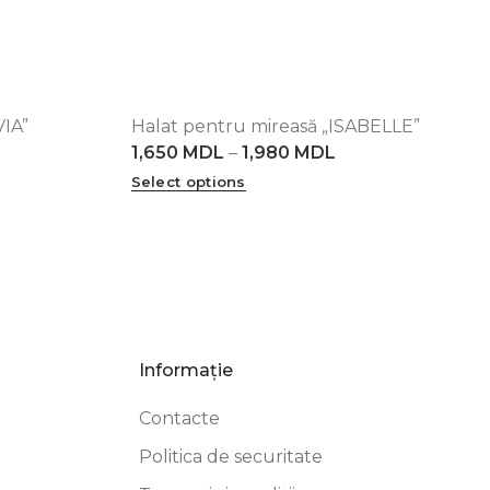
VIA”
Halat pentru mireasă „ISABELLE”
4XL
5XL
XS
S
M
L
XL
2XL
3XL
4XL
5XL
1,650
MDL
–
1,980
MDL
Select options
Informație
Contacte
Politica de securitate