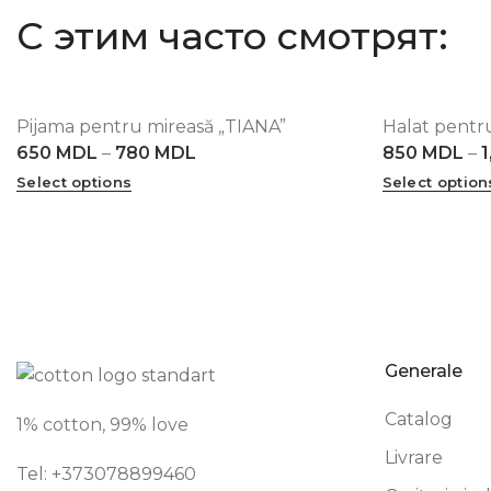
С этим часто смотрят:
Pijama pentru mireasă „TIANA”
Halat pentr
XS
S
M
L
XL
2XL
3XL
4XL
5XL
XS
S
M
L
650
MDL
–
780
MDL
850
MDL
–
1
Select options
Select option
Generale
Catalog
1% cotton, 99% love
Livrare
Tel: +373
078899460